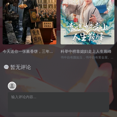
今天送你一张酱香饼，三年后投我一张选举票
科举中榜靠媳妇走上人生巅峰
书中自有颜如玉，书中自有黄金屋。一代卷王顾铭，穿越大圣王朝，成为同名同姓激动猝死的新晋县试案首顾铭，顾长生。脑中还存在鸿蒙族谱，并且能够倒果为因，提前附加在自己身上。一路青云直上，终成六元极第状元！！！
暂无评论