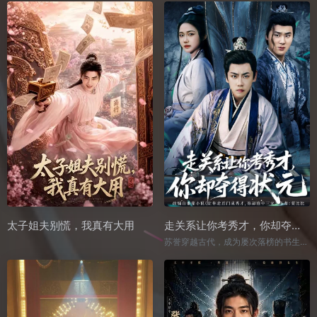
太子姐夫别慌，我真有大用
走关系让你考秀才，你却夺得状元
苏誉穿越古代，成为屡次落榜的书生，家有清秀娇妻却似不看好他的才学。他略施才华震动众人，却不知妻子实为淮南王长乐郡主，早已暗中为他铺好乡试之路。且看苏誉如何凭真才正名、搅动风云，最终赢得美人心。