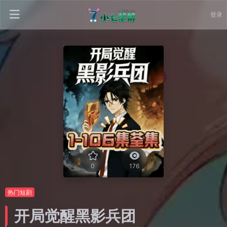
登录
0
176
热门短剧
开局觉醒黑影兵团