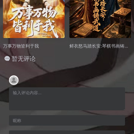
万事万物皆利于我
鲜衣怒马踏长安:琴棋书画铸武道
暂无评论