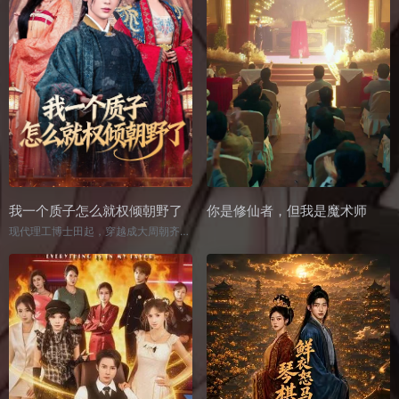
我一个质子怎么就权倾朝野了
你是修仙者，但我是魔术师
现代理工博士田起，穿越成大周朝齐王的痴傻质子，身陷囹圄还遭背叛，为自保只得装傻蛰伏。 他巧用现代知识打造利器，京城周旋中以AK击败武状元一鸣惊人，北狄比试里惊艳全场，被迫成为女帝姜妍的凤君。 后遇叔叔田文勾结北狄谋反，齐国岌岌可危，他与女帝联手，凭超时代技术和谋略以少胜多，平定叛乱收复失地，铲除苏丞相通敌势力，收获多位红颜真心，最终拯救家族、稳固齐地，助女帝肃清朝堂，权倾朝野。