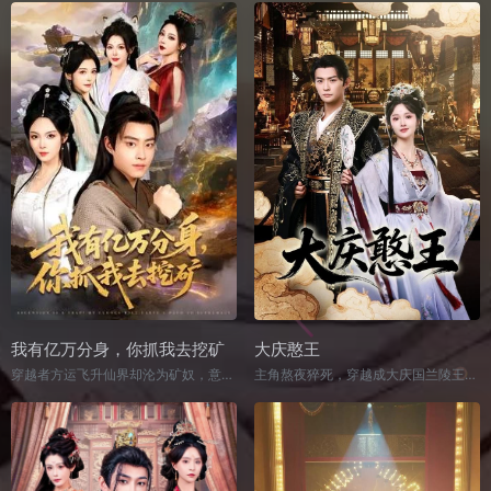
我有亿万分身，你抓我去挖矿
大庆憨王
穿越者方运飞升仙界却沦为矿奴，意外觉醒无限分身系统，分身可捏脸、同实力且能反馈修炼成果。他借分身挖矿、修炼、布局，碾压欺压自己的监工黄辉，打脸各路反派，收服柳薇、剑舞等红颜。凭借分身军团，他在秘境夺宝、拍卖会豪掷千金，搜集各族精血解锁分身种族，挑起仙宗内斗牵制强敌。最终，方运炼化金云雾突破金仙，兑换十万金仙分身，斩杀萧炎云等仙君级敌人，在得知上重天开启后，率分身军团前往更高处闯荡，开启新征程。
主角熬夜猝死，穿越成大庆国兰陵王幼子何元。何家长兄战死，留有三位嫂子，何元素称“憨子小王爷”。原身纠缠平阳公主遭反击，主角穿越背锅，面对嫂子们的期许决心逆袭。实则平阳公主故意为之，不愿远嫁燕国，想让何元求婚。当朝皇帝是公主兄长，却为沈太后扶持的傀儡，沈太后欲立亲儿子苏天鸣为帝。