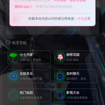
微软Edge
等。苹果可以用自带的浏览器。
🌸
转载本站内容or代码请注明来源：
小七之家
相关导航
小七书签
秘密花园
永硕E盘 专业网络硬盘 －－数据存储、交流平台,可以保存您的文件、网址、记事等。以便随时随地调用或与朋友、同事分享
高清 福利
在线音乐
实时聊天
全网歌曲免费下载
实时聊天，表情，图片，视频都可以随时上传
热门短剧
影视大全
全集免费在线观看
VIP影视免费观看