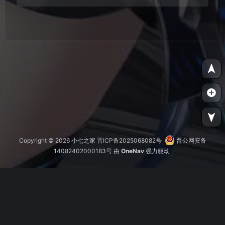
Copyright © 2026
小七之家
晋ICP备2025068082号
晋公网安备
14082402000183号
由
OneNav
强力驱动
小七之家
导航
友情链接
申请
在线聊天
3人
加载耗时
5.762秒
网站运行
584 天
服务剩余
67
天