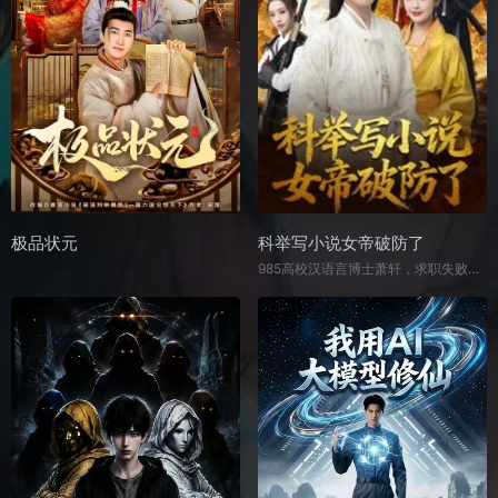
极品状元
科举写小说女帝破防了
985高校汉语言博士萧轩，求职失败后意外穿越到大梁王朝，附身于同名同姓的十八岁少年身上。凭借现代知识，他迅速成为当地神童，并阴差阳错成为白家少爷白澜的陪读。然而，这位少爷实则女扮男装，不爱读书却对萧轩写的小说痴迷成瘾！科举前夕，白澜熬夜追更小说，考试时竟将小说内容写进试卷，导致白家被朝廷秘卫明镜司盯上，更离谱的是，女帝看完试卷，竟连夜召见询问下卷！