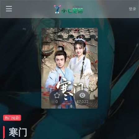
登录
0
47,022
热门短剧
寒门