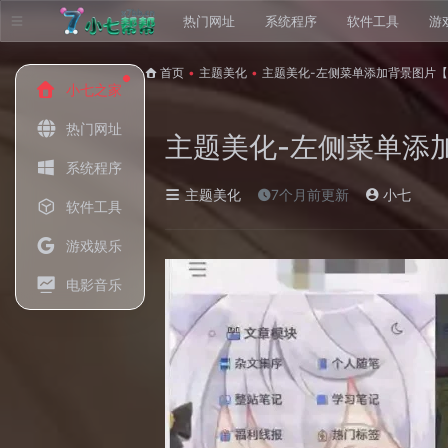
热门网址
系统程序
软件工具
游
首页
•
主题美化
•
主题美化-左侧菜单添加背景图片
小七之家
热门网址
主题美化-左侧菜单添
系统程序
主题美化
7个月前更新
小七
软件工具
游戏娱乐
电影音乐