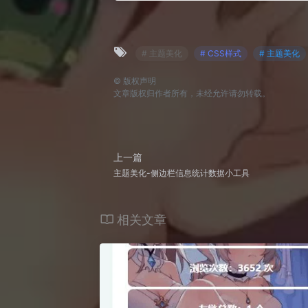
}

function test1() {

  console.log("第一步的可复制代码");

}
# 主题美化
# CSS样式
# 主题美化
©
版权声明
文章版权归作者所有，未经允许请勿转载。
上一篇
主题美化-侧边栏信息统计数据小工具
相关文章