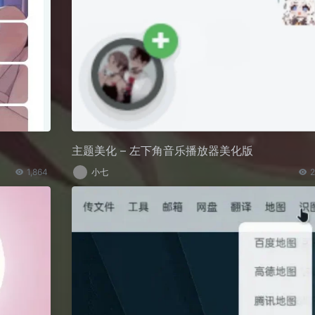
主题美化 – 左下角音乐播放器美化版
1,864
小七
2