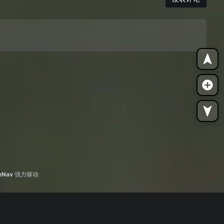
eNav
强力驱动
服务剩余
68
天