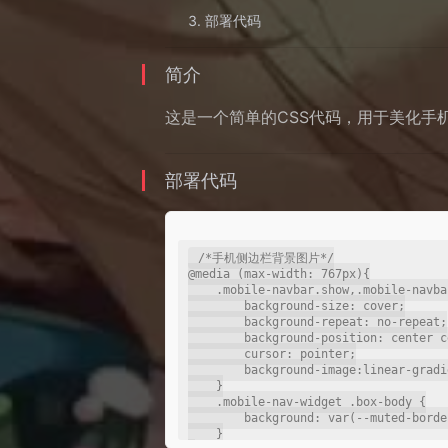
部署代码
简介
这是一个简单的CSS代码，用于美化手
部署代码
/*手机侧边栏背景图片*/

@media (max-width: 767px){

    .mobile-navbar.show,.mobile-navbar.left{

        background-size: cover;

        background-repeat: no-repeat;

        background-position: center center;

        cursor: pointer;

        background-image:linear-gradient(rgba(255, 255,255,0),rgba(255,255,255, 0.3)),url(https://ps.ssl.qhimg.com/t027315007ce69f2f07.jpg);

    }

    .mobile-nav-widget .box-body {

        background: var(--muted-border-color) !important;

    }
