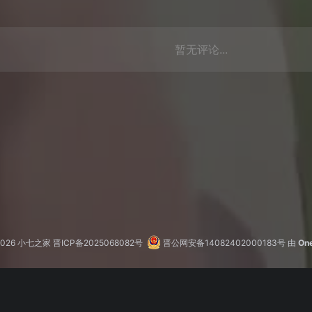
暂无评论...
2026
小七之家
晋ICP备2025068082号
晋公网安备14082402000183号
由
On
友情链接
申请
在线聊天
7人
加载耗时
4.138秒
网站运行
583 天