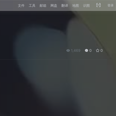
文件
工具
邮箱
网盘
翻译
地图
识图
登录
1,469
0
0