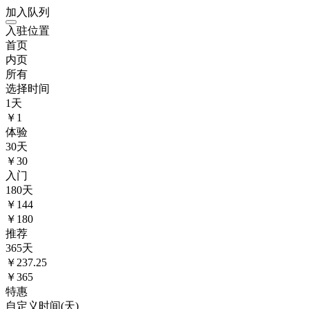
加入队列
入驻位置
首页
内页
所有
选择时间
1
天
￥
1
体验
30
天
￥
30
入门
180
天
￥
144
￥180
推荐
365
天
￥
237.25
￥365
特惠
自定义时间(天)