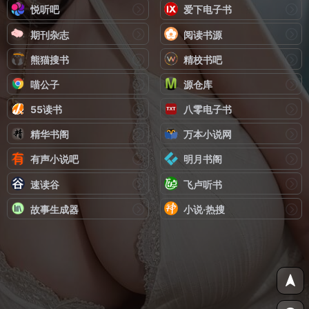
悦听吧
爱下电子书
期刊杂志
阅读书源
熊猫搜书
精校书吧
喵公子
源仓库
55读书
八零电子书
精华书阁
万本小说网
有声小说吧
明月书阁
速读谷
飞卢听书
故事生成器
小说·热搜